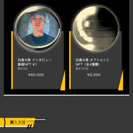
白鳥大珠 インタビュー
白鳥大珠 オフショット
動画NFT #1
NFT（全4種類）
限定3点
限定120点
¥50,000
¥2,000
購入方法