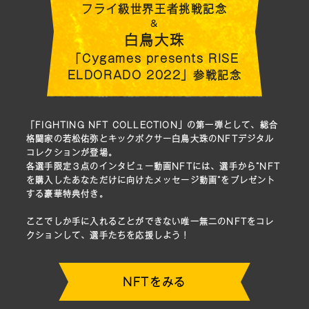
フライ級世界王者挑戦記念
&
白鳥大珠
「Cygames presents RISE
ELDORADO 2022」参戦記念
「FIGHTING NFT COLLECTION」の第一弾として、総合
格闘家の若松佑弥とキックボクサー白鳥大珠のNFTデジタル
コレクションが登場。

各選手限定３点のインタビュー動画NFTには、選手から”NFT
を購入したあなただけに向けたメッセージ動画”をプレゼント
する豪華特典付き。

ここでしか手に入れることができない唯一無二のNFTをコレ
クションして、選手たちを応援しよう！
NFTをみる