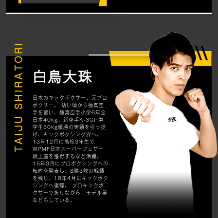
TAIJU SHIRATORI
白鳥大珠
日本のキックボクサー、元プロ
ボクサー。 幼い頃から極真空
手を習い、極真空手小学6年全
日本40kg、新空手K-3GP中
学生50kg優勝の実績を引っ提
げ、キックボクシング界へ。
13年12月に高校3年生で
WPMF日本スーパーフェザー
級王座を獲得するなど活躍。
15年3月にプロボクシングへの
転向を発表し、8勝3敗の戦績
を残し、18年4月にキックボク
シングへ復帰。 プロキックボ
クサーでありながら、モデル業
などもしている。