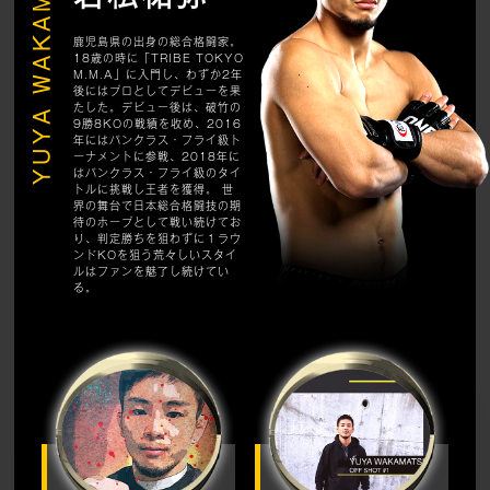
YUYA WAKAMATSU
鹿児島県の出身の総合格闘家。
18歳の時に「TRIBE TOKYO
M.M.A」に入門し、わずか2年
後にはプロとしてデビューを果
たした。デビュー後は、破竹の
9勝8KOの戦績を收め、2016
年にはパンクラス・フライ級ト
ーナメントに参戦、2018年に
はパンクラス・フライ級のタイ
トルに挑戦し王者を獲得。 世
界の舞台で日本総合格闘技の期
待のホープとして戦い続けてお
り、判定勝ちを狙わずに１ラウ
ンドKOを狙う荒々しいスタイ
ルはファンを魅了し続けてい
る。